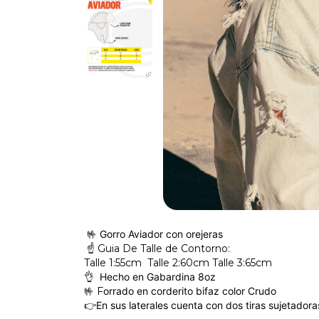
🤟
Gorro Aviador con orejeras
☝️ Guia De Talle de Contorno:
Talle 1:55cm Talle 2:60cm Talle 3:65cm
👌
Hecho en Gabardina 8oz
🤟 F
orrado en corderito bifaz color Crudo
👉
En sus laterales cuenta con dos tiras sujetador