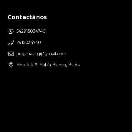
Contactános
542915034740
2915034740
pragma.arg@gmail.com
Beruti 419, Bahía Blanca, Bs As.