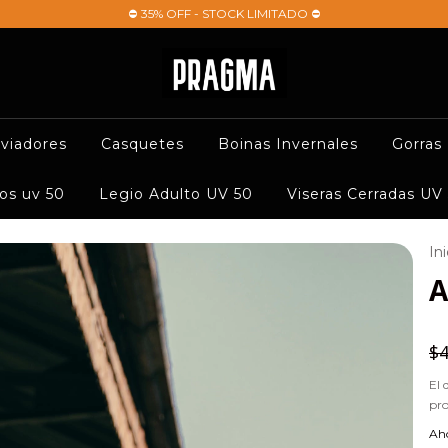
⛔ 35% OFF - STOCK LIMITADO ⛔
viadores
Casquetes
Boinas Invernales
Gorras
os uv 50
Legio Adulto UV 50
Viseras Cerradas UV
Ini
A
$4
El 
pr
Aho