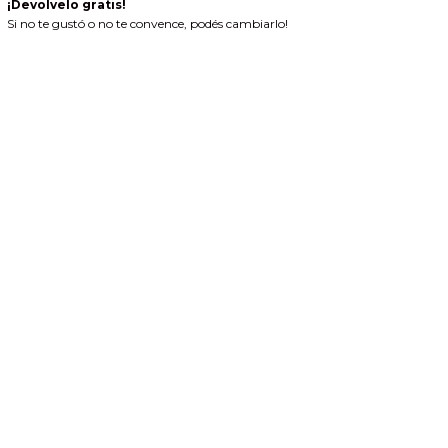
¡Devolvelo gratis!
Si no te gustó o no te convence, podés cambiarlo!