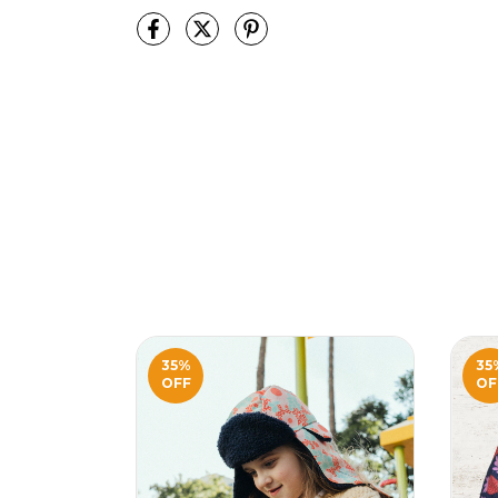
35
%
35
OFF
OF