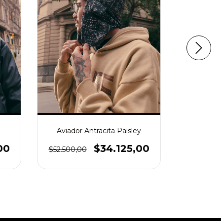
Aviador Antracita Paisley
Aviador
$34.125,00
00
$52.500,00
$52.500,