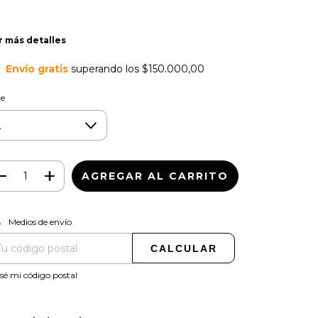
r más detalles
Envío gratis
superando los
$150.000,00
le
CAMBIAR CP
regas para el CP:
Medios de envío
CALCULAR
sé mi código postal