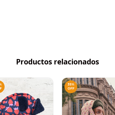
Productos relacionados
%
35
%
F
OFF