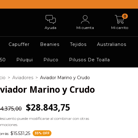
0
Ayuda
Mi cuenta
Mi carrito
Capuffer
Beanies
Tejidos
Australianos
 50
Piluqui
Piluco
Pilusos De Toalla
cio
>
Aviadores
>
Aviador Marino y Crudo
viador Marino y Crudo
$28.843,75
4.375,00
descuento puede modificarse al combinar con otras
omociones.
$15.531,25
rrás:
35
% OFF