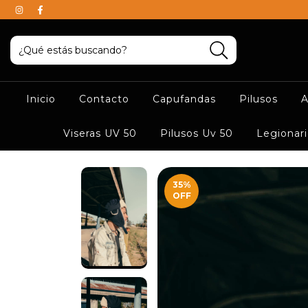
Inicio
Contacto
Capufandas
Pilusos
A
Viseras UV 50
Pilusos Uv 50
Legionari
35
%
OFF