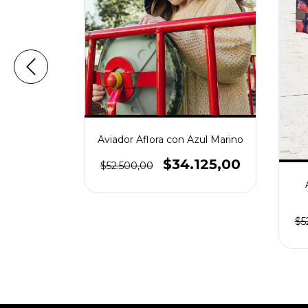
Aviador Aflora con Azul Marino
$34.125,00
$52.500,00
scopio
125,00
$5