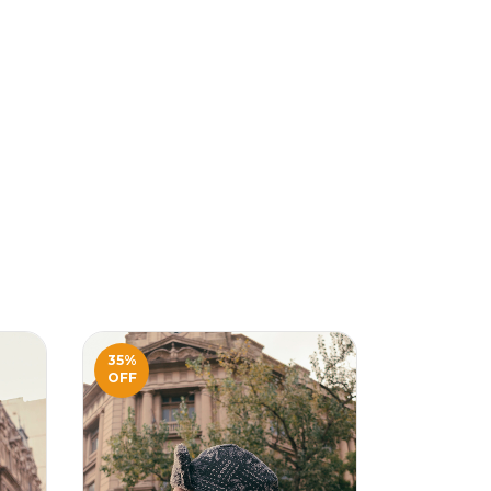
35
%
35
%
OFF
OFF