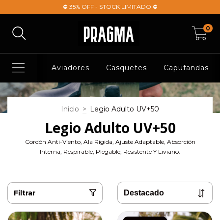
⛔ 35% OFF - STOCK LIMITADO ⛔
0
Aviadores
Casquetes
Capufandas
Inicio
>
Legio Adulto UV+50
Legio Adulto UV+50
Cordón Anti-Viento, Ala Rígida, Ajuste Adaptable, Absorción
Interna, Respirable, Plegable, Resistente Y Liviano.
Filtrar